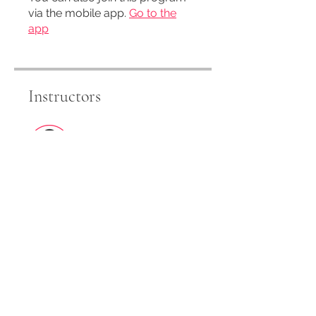
via the mobile app.
Go to the
app
Instructors
पुस्तकवाणी
Price
₹2,399.00
Share