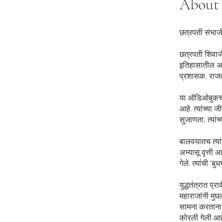
About
छत्रपती संभाजी
छत्रपती शिवाजी
इतिहासातील अत्य
प्रशासक, राजका
या ऑडिओबुकच्या
आहे. त्यांच्या
सुजाणता, त्यांच
बालवयातच त्यांच
अभ्यासू वृत्ती
गेले. त्यांची ‘
युद्धतंत्रात प
महाराजांनी मुघल
सामना करताना त
कोरली गेली आह