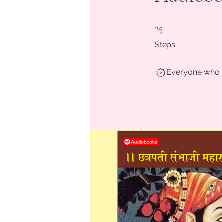
25 Steps
25
Steps
Everyone who h