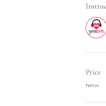
Instru
Price
₹४९९.००