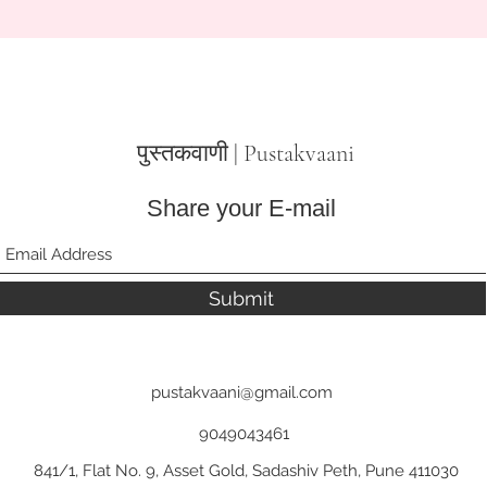
पुस्तक
वाणी | Pustakvaani
Share your E-mail
Submit
pustakvaani@gmail.com
9049043461
841/1, Flat No. 9, Asset Gold, Sadashiv Peth, Pune 411030