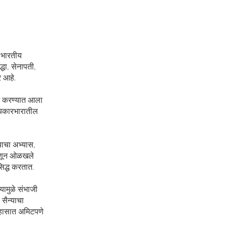
े भारतीय
्धा, सेनापती,
र आहे.
त्न करण्यात आला
ज्यकारभारातील
्याचा अभ्यास,
म्हणून ओळखले
सिद्ध करतात.
यामुळे संभाजी
 सैन्याचा
तिहासात अमिटपणे