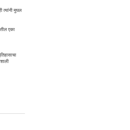
ी त्यांनी मुघल
नातील एका
ा इतिहासाचा
रवशाली