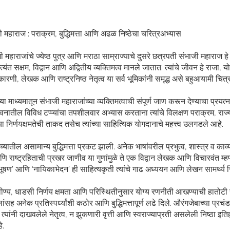
 महाराज : पराक्रम, बुद्धिमत्ता आणि अढळ निष्ठेचा चरित्रअभ्यास
 महाराजांचे ज्येष्ठ पुत्र आणि मराठा साम्राज्याचे दुसरे छत्रपती संभाजी महाराज ह
ंत सक्षम, विद्वान आणि अद्वितीय व्यक्तिमत्व मानले जातात. त्यांचे जीवन हे राजा, योद
रणी, लेखक आणि राष्ट्रनिष्ठ नेतृत्व या सर्व भूमिकांनी समृद्ध असे बहुआयामी चित्
 माध्यमातून संभाजी महाराजांच्या व्यक्तिमत्वाची संपूर्ण जाण करून देण्याचा प्रय
 जीवनातील विविध टप्प्यांचा तपशीलवार अभ्यास करताना त्यांचे विलक्षण पराक्रम, रा
्या निर्णयक्षमतेची ताकद तसेच त्यांच्या साहित्यिक योगदानाचे महत्त्व उलगडले आहे.
्यातील असामान्य बुद्धिमत्ता प्रकट झाली. अनेक भाषांवरील प्रभुत्व, शास्त्र व काव
 आणि राष्ट्रहिताची प्रखर जाणीव या गुणांमुळे ते एक विद्वान लेखक आणि विचारवंत 
बुधभूषण’ आणि ‘नायिकाभेदन’ ही साहित्यकृती त्यांचे गाढ अध्ययन आणि लेखन सामर्थ्य 
्रावीण्य, धाडसी निर्णय क्षमता आणि परिस्थितीनुसार योग्य रणनीती आखण्याची हातोटी 
ांसह अनेक प्रतिस्पर्ध्यांशी कठोर आणि बुद्धिमत्तापूर्ण लढे दिले. औरंगजेबाच्या प्रचंड
्यांनी दाखवलेले नेतृत्व, न झुकणारी वृत्ती आणि स्वराज्याप्रती असलेली निष्ठा इ
े.