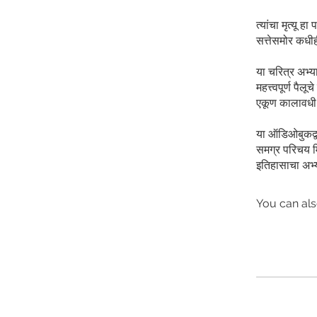
त्यांचा मृत्यू 
सत्तेसमोर कधीह
या चरित्र अभ्
महत्त्वपूर्ण पै
एकूण कालावधी 
या ऑडिओबुकद्वार
समग्र परिचय मिळ
इतिहासाचा अभ्
You can als