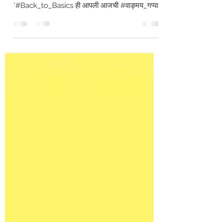
नमस्कार मंडळी, #पुस्तकवाणी_वाङ्मय_गप्पा सदरामध्ये
आपले स्वागत आहे. #मुळांकडे_जाऊ अर्थात
'#Back_to_Basics ही आपली आजची #वाङ्मय_गप्पा
थीम आहे. याविषयी आपण बेसिक गप्पा करू. आपण कोण
आहोत? आपण कुठून आलो? आपण कुठे निघालो? आपण
काय करायला हवे? आपण काय करतो आहोत? इत्यादि
इत्यादि आपले मुळांचे प्रश्न आहेत. मूलभूत प्रश्न! पायाभूत
प्रश्न! व्यक्ती, समाज, राष्ट्र वगैरे वगैरे सगळ्यांनाच हे
प्रश्न समान लागू आहेत. मूलभूत सत्य म्हणून इतकं मान्य
करावंच लागतंय की कोणताही जीव शरीर घेऊन जन्माला
आल्