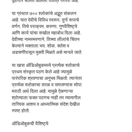
पूर्वापार चालत आलेली पवित्र परंपरा आहे.
या ग्रंथात ७०० श्लोकांचे अद्भुत संकलन
आहे. यात देवीचे विविध स्वरूप, दुर्गा रूपाचे
वर्णन, तिचे पराक्रम, करुणा, गुणवैशिष्ट्ये
आणि कार्य यांचा सखोल महाबोध दिला आहे.
देवीच्या नामस्मरणाने, तिच्या लीलांचे चिंतन
केल्याने भक्ताला भय, शोक, क्लेश व
अडचणींपासून मुक्ती मिळते असे मानले जाते.
या खास ऑडिओबुकमध्ये प्रत्येक श्लोकाचे
प्रथम संस्कृत पठण केले आहे ज्यामुळे
पारंपरिक श्रवणाचा अनुभव मिळतो. त्यानंतर
प्रत्येक श्लोकाचा सरळ व समजण्यास सोपा
मराठी अर्थ दिला आहे. यामुळे ऐकणाऱ्या
श्रोत्याला फक्त पठणच नाही तर त्यामागील
तात्त्विक आशय व आध्यात्मिक संदेश देखील
स्पष्ट होतो.
ऑडिओबुकची वैशिष्ट्ये