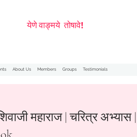
येणे वाङ्मये तोषावे!
nts
About Us
Members
Groups
Testimonials
िवाजी महाराज | चरित्र अभ्यास |
ook