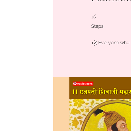
16 Steps
16
Steps
Everyone who h