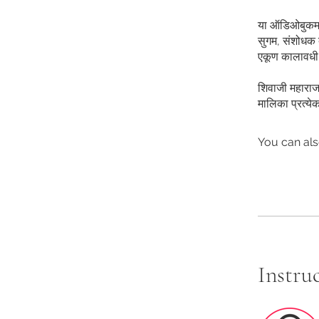
या ऑडिओबुकमध्य
सुगम, संशोधक द
एकूण कालावधी 
शिवाजी महाराजा
मालिका प्रत्ये
You can als
Instru