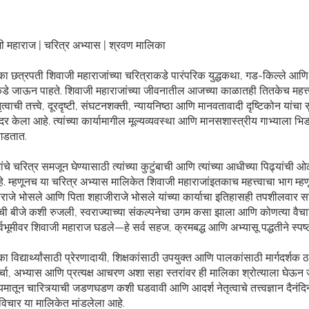
ी महाराज | चरित्र अभ्यास | श्रवण मालिका
ा छत्रपती शिवाजी महाराजांच्या चरित्राकडे पारंपरिक युद्धकथा, गड-किल्ले आणि 
ीकडे जाऊन पाहते. शिवाजी महाराजांच्या जीवनातील आजच्या काळातही तितकेच महत्त्
ेतृत्वाची तत्त्वे, दूरदृष्टी, संघटनशक्ती, न्यायनिष्ठा आणि मानवतावादी दृष्टिकोन यांच
र केला आहे. त्यांच्या कार्यामागील मूल्यव्यवस्था आणि मानसशास्त्रीय गाभ्याला भिड
लगडतात.
ंचे चरित्र समजून घेण्यासाठी त्यांच्या कुटुंबाची आणि त्यांच्या आधीच्या पिढ्यांच
. म्हणूनच या चरित्र अभ्यास मालिकेत शिवाजी महाराजांइतकाच महत्त्वाचा भाग म्हणून
ाजे भोसले आणि पिता शहाजीराजे भोसले यांच्या कार्याचा इतिहासही तपशीलवार सा
याची बीजे कशी रुजली, स्वराज्याच्या संकल्पनेचा उगम कसा झाला आणि कोणत्या वैच
्श्वभूमीवर शिवाजी महाराज घडले—हे सर्व सहज, क्रमबद्ध आणि अभ्यासू पद्धतीने स्पष्
 विद्यार्थ्यांसाठी प्रेरणादायी, शिक्षकांसाठी उपयुक्त आणि पालकांसाठी मार्गदर्शक 
्चा, अभ्यास आणि प्रत्यक्ष आचरण अशा सहा स्तरांवर ही मालिका श्रोत्याला घेऊन ज
ध्यमातून चारित्र्याची जडणघडण कशी घडवावी आणि आदर्श नेतृत्वाचे तत्त्वज्ञान दैनं
विचार या मालिकेत मांडलेला आहे.