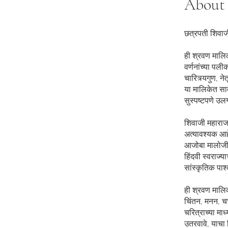
About
छत्रपती शिवाज
ही श्रवण मालिक
वर्णनांच्या पल
चारित्र्यगुण, न
या मालिकेत साद
सुस्पष्टपणे उ
शिवाजी महाराजा
अत्यावश्यक आहे
आजोबा मालोजीर
हिंदवी स्वराज्
सांस्कृतिक पार
ही श्रवण मालिका
चिंतन, मनन, चर
चरित्राच्या मा
उतरवावे, याचा 