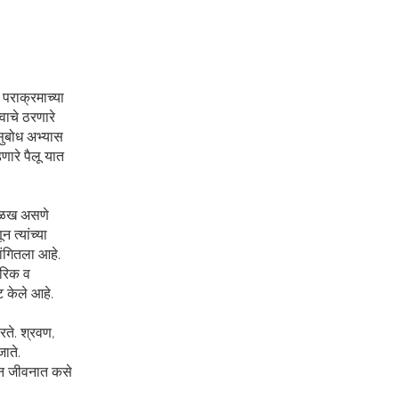
पराक्रमाच्या
वाचे ठरणारे
ा सुबोध अभ्यास
णारे पैलू यात
ी ओळख असणे
 त्यांच्या
ंगितला आहे.
ारिक व
ट केले आहे.
ठरते. श्रवण,
ाते.
दिन जीवनात कसे