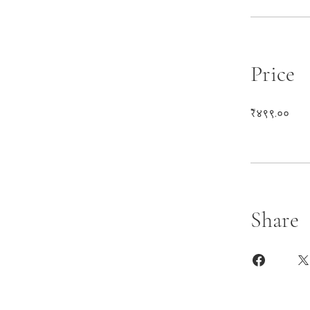
Price
₹४९९.००
Share