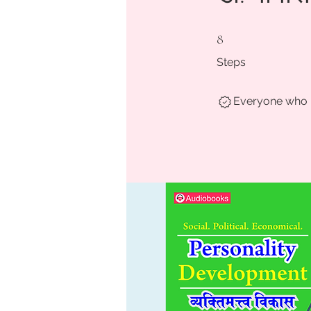
8 Steps
8
Steps
Everyone who h