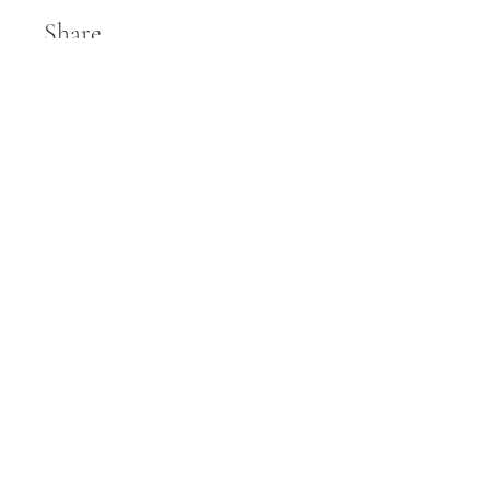
Share
Join
पुस्तक
वाणी | Pustakvaani
Share your E-mail